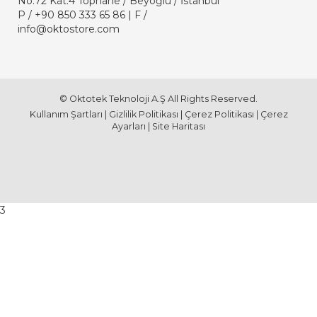
No:72 Kat:4 Tophane / Beyoğlu / İstanbul
P /
+90 850 333 65 86
| F /
info@oktostore.com
© Oktotek Teknoloji A.Ş All Rights Reserved.
Kullanım Şartları
|
Gizlilik Politikası
|
Çerez Politikası
|
Çerez
Ayarları
|
Site Haritası
3