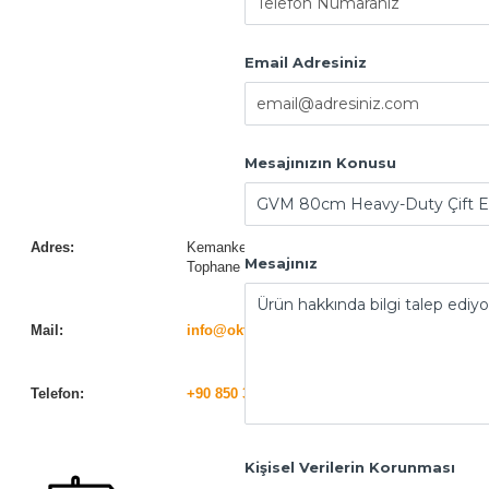
Email Adresiniz
Mesajınızın Konusu
Adres:
Kemankeş Karamustafa Paşa Mah. Necatibey C
Mesajınız
Tophane / Beyoğlu / İstanbul
Mail:
info@oktostore.com
Telefon:
+90 850 333 65 86
/
+90 212 293 48 88
Kişisel Verilerin Korunması