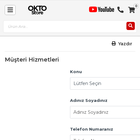
0
Sep
Toggle
A
Nav
Yazdır
Müşteri Hizmetleri
Konu
Adınız Soyadınız
Telefon Numaranız