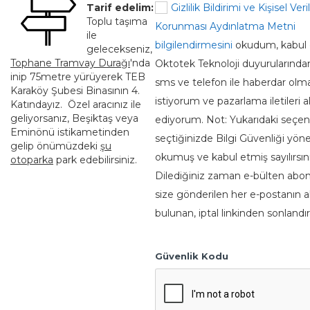
Tarif edelim:
Gizlilik Bildirimi ve Kişisel Veri
Toplu taşıma
Korunması Aydınlatma Metni
ile
bilgilendirmesini
okudum, kabul 
gelecekseniz,
Tophane Tramvay Durağı
'nda
Oktotek Teknoloji duyurularında
inip 75metre yürüyerek TEB
sms ve telefon ile haberdar olm
Karaköy Şubesi Binasının 4.
istiyorum ve pazarlama iletileri 
Katındayız. Özel aracınız ile
geliyorsanız, Beşiktaş veya
ediyorum. Not: Yukarıdaki seçe
Eminönü istikametinden
seçtiğinizde Bilgi Güvenliği yöne
gelip önümüzdeki
şu
okumuş ve kabul etmiş sayılırsını
otoparka
park edebilirsiniz.
Dilediğiniz zaman e-bülten abone
size gönderilen her e-postanın a
bulunan, iptal linkinden sonlandıra
Güvenlik Kodu