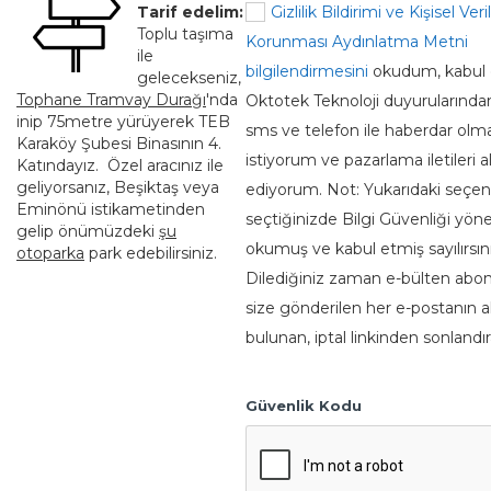
Tarif edelim:
Gizlilik Bildirimi ve Kişisel Veri
Toplu taşıma
Korunması Aydınlatma Metni
ile
bilgilendirmesini
okudum, kabul 
gelecekseniz,
Tophane Tramvay Durağı
'nda
Oktotek Teknoloji duyurularında
inip 75metre yürüyerek TEB
sms ve telefon ile haberdar olm
Karaköy Şubesi Binasının 4.
istiyorum ve pazarlama iletileri 
Katındayız. Özel aracınız ile
geliyorsanız, Beşiktaş veya
ediyorum. Not: Yukarıdaki seçe
Eminönü istikametinden
seçtiğinizde Bilgi Güvenliği yöne
gelip önümüzdeki
şu
okumuş ve kabul etmiş sayılırsını
otoparka
park edebilirsiniz.
Dilediğiniz zaman e-bülten abone
size gönderilen her e-postanın a
bulunan, iptal linkinden sonlandıra
Güvenlik Kodu