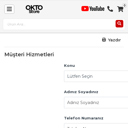
0
Sep
Toggle
A
Nav
Yazdır
Müşteri Hizmetleri
Konu
Adınız Soyadınız
Telefon Numaranız