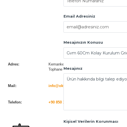
Email Adresiniz
Mesajınızın Konusu
Adres:
Kemankeş Karamustafa Paşa Mah. Necatibey C
Mesajınız
Tophane / Beyoğlu / İstanbul
Mail:
info@oktostore.com
Telefon:
+90 850 333 65 86
/
+90 212 293 48 88
Kişisel Verilerin Korunması