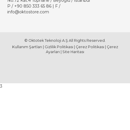
No:72 Kat:4 Tophane / Beyoğlu / İstanbul
P /
+90 850 333 65 86
| F /
info@oktostore.com
© Oktotek Teknoloji A.Ş All Rights Reserved.
Kullanım Şartları
|
Gizlilik Politikası
|
Çerez Politikası
|
Çerez
Ayarları
|
Site Haritası
3