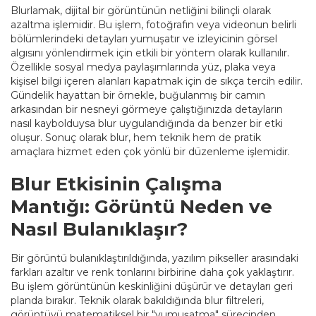
Blurlamak, dijital bir görüntünün netliğini bilinçli olarak
azaltma işlemidir. Bu işlem, fotoğrafın veya videonun belirli
bölümlerindeki detayları yumuşatır ve izleyicinin görsel
algısını yönlendirmek için etkili bir yöntem olarak kullanılır.
Özellikle sosyal medya paylaşımlarında yüz, plaka veya
kişisel bilgi içeren alanları kapatmak için de sıkça tercih edilir.
Gündelik hayattan bir örnekle, buğulanmış bir camın
arkasından bir nesneyi görmeye çalıştığınızda detayların
nasıl kaybolduysa blur uygulandığında da benzer bir etki
oluşur. Sonuç olarak blur, hem teknik hem de pratik
amaçlara hizmet eden çok yönlü bir düzenleme işlemidir.
Blur Etkisinin Çalışma
Mantığı: Görüntü Neden ve
Nasıl Bulanıklaşır?
Bir görüntü bulanıklaştırıldığında, yazılım pikseller arasındaki
farkları azaltır ve renk tonlarını birbirine daha çok yaklaştırır.
Bu işlem görüntünün keskinliğini düşürür ve detayları geri
planda bırakır. Teknik olarak bakıldığında blur filtreleri,
görüntüyü matematiksel bir "yumuşatma" sürecinden