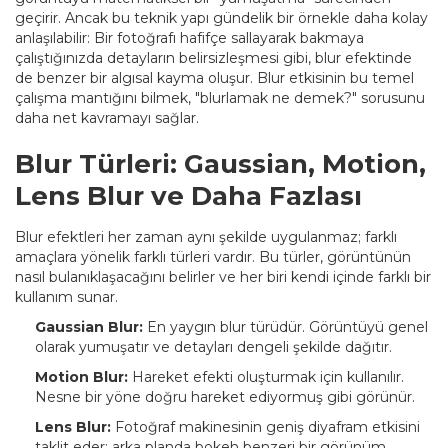
geçirir. Ancak bu teknik yapı gündelik bir örnekle daha kolay
anlaşılabilir: Bir fotoğrafı hafifçe sallayarak bakmaya
çalıştığınızda detayların belirsizleşmesi gibi, blur efektinde
de benzer bir algısal kayma oluşur. Blur etkisinin bu temel
çalışma mantığını bilmek, "blurlamak ne demek?" sorusunu
daha net kavramayı sağlar.
Blur Türleri: Gaussian, Motion,
Lens Blur ve Daha Fazlası
Blur efektleri her zaman aynı şekilde uygulanmaz; farklı
amaçlara yönelik farklı türleri vardır. Bu türler, görüntünün
nasıl bulanıklaşacağını belirler ve her biri kendi içinde farklı bir
kullanım sunar.
Gaussian Blur:
En yaygın blur türüdür. Görüntüyü genel
olarak yumuşatır ve detayları dengeli şekilde dağıtır.
Motion Blur:
Hareket efekti oluşturmak için kullanılır.
Nesne bir yöne doğru hareket ediyormuş gibi görünür.
Lens Blur:
Fotoğraf makinesinin geniş diyafram etkisini
taklit eder; arka planda bokeh benzeri bir görünüm