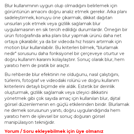
Blur kullanımının uygun olup olmadığını belirlemek için
görüntünün amacını doğru analiz etmek gerekir. Arka planı
sadeleştirmek, konuyu öne çıkarmak, dikkat dağıtan
unsurları yok etmek veya gizlilik sağlamak blur
uygulamasının en sık tercih edildiği durumlardır. Örneğin bir
ürün fotoğrafında arka planı blur yapmak ürünü daha net
ortaya çıkarabilir; ya da bir videoda hız hissini artırmak için
motion blur kullanılabilir. Bu kriterleri bilmek, "blurlamak
nedir" sorusunu daha fonksiyonel bir çerçeveye oturtur ve
doğru kullanım kararını kolaylaştırır. Sonuç olarak blur, hem
yaratıcı hem de pratik bir araçtır.
Bu rehberde blur efektinin ne olduğunu, nasıl çalıştığını,
türlerini, fotoğraf ve videodaki rolünü ve doğru kullanım
kriterlerini detaylı biçimde ele aldık. Estetik bir derinlik
oluşturmak, gizlilik sağlamak veya izleyici dikkatini
yönetmek gibi çok sayıda amaç için kullanılan blur, dijital
görsel düzenlemenin en güçlü etkilerinden biridir. Blurlamak
ne demek sorusunun yanıtı, doğru uygulandığında hem
yaratıcı hem de işlevsel bir sonuç doğuran görsel
manipülasyon tekniğidir.
Yorum / Soru ekleyebilmek için üye olmanız