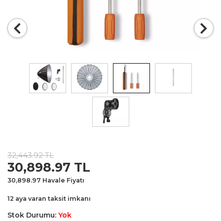
32,443.92 TL
Special
30,898.97
TL
Price
30,898.97
Havale Fiyatı
12 aya varan taksit imkanı
Stok Durumu:
Yok