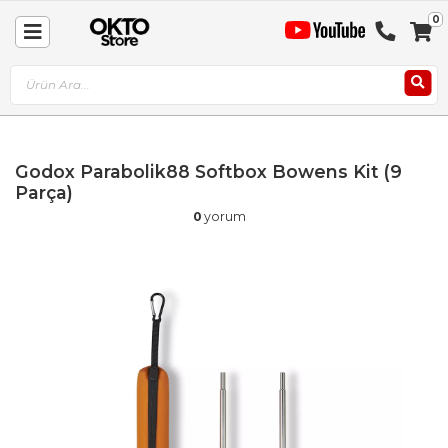
0
Sep
Toggle
A
Nav
Godox Parabolik88 Softbox Bowens Kit (9
Parça)
0
yorum