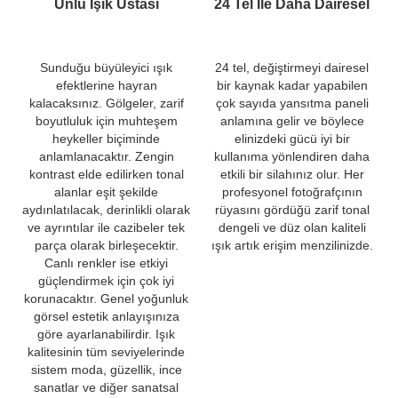
Ünlü Işık Ustası
24 Tel İle Daha Dairesel
Sunduğu büyüleyici ışık
24 tel, değiştirmeyi dairesel
efektlerine hayran
bir kaynak kadar yapabilen
kalacaksınız. Gölgeler, zarif
çok sayıda yansıtma paneli
boyutluluk için muhteşem
anlamına gelir ve böylece
heykeller biçiminde
elinizdeki gücü iyi bir
anlamlanacaktır. Zengin
kullanıma yönlendiren daha
kontrast elde edilirken tonal
etkili bir silahınız olur. Her
alanlar eşit şekilde
profesyonel fotoğrafçının
aydınlatılacak, derinlikli olarak
rüyasını gördüğü zarif tonal
ve ayrıntılar ile cazibeler tek
dengeli ve düz olan kaliteli
parça olarak birleşecektir.
ışık artık erişim menzilinizde.
Canlı renkler ise etkiyi
güçlendirmek için çok iyi
korunacaktır. Genel yoğunluk
görsel estetik anlayışınıza
göre ayarlanabilirdir. Işık
kalitesinin tüm seviyelerinde
sistem moda, güzellik, ince
sanatlar ve diğer sanatsal