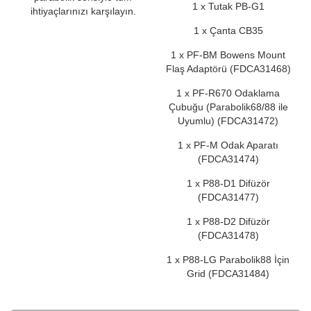
1 x Tutak PB-G1
ihtiyaçlarınızı karşılayın.
1 x Çanta CB35
1 x PF-BM Bowens Mount
Flaş Adaptörü (FDCA31468)
1 x PF-R670 Odaklama
Çubuğu (Parabolik68/88 ile
Uyumlu) (FDCA31472)
1 x PF-M Odak Aparatı
(FDCA31474)
1 x P88-D1 Difüzör
(FDCA31477)
1 x P88-D2 Difüzör
(FDCA31478)
1 x P88-LG Parabolik88 İçin
Grid (FDCA31484)