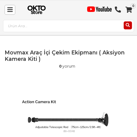
0
Sep
Toggle
A
Nav
Movmax Araç İçi Çekim Ekipmanı ( Aksiyon
Kamera Kiti )
0
yorum