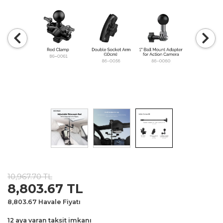
10,967.70 TL
Special
8,803.67
TL
Price
8,803.67
Havale Fiyatı
12 aya varan taksit imkanı