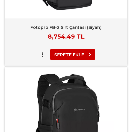
Fotopro FB-2 Sırt Çantası (Siyah)
Piyasa
8,754.49 TL
Fiyatı
SEPETE EKLE
Favori Ekle
Karşılaştır
Rapor Bildir