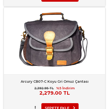
Favori Ekle
Karşılaştır
Rapor Bildir
Arcury CB07-C Koyu Gri Omuz Çantası
2,392.95 TL
%5
İndirim
Piyasa
2,279.00 TL
Fiyatı
SEPETE EKLE