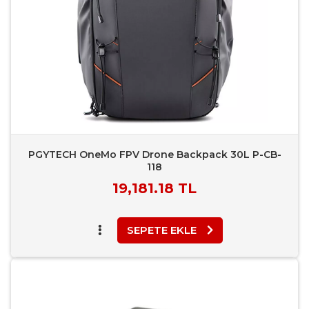
PGYTECH OneMo FPV Drone Backpack 30L P-CB-
118
Piyasa
19,181.18 TL
Fiyatı
SEPETE EKLE
Favori Ekle
Karşılaştır