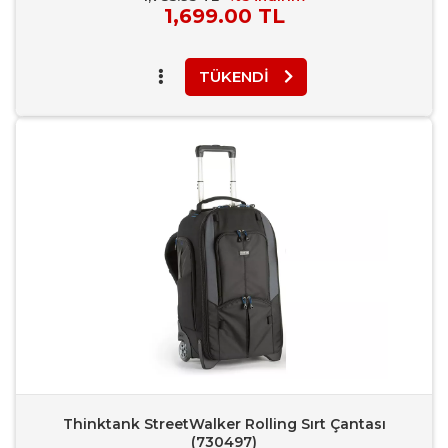
Piyasa
1,699.00 TL
Fiyatı
TÜKENDI
Favori Ekle
Karşılaştır
Rapor Bildir
Thinktank StreetWalker Rolling Sırt Çantası
(730497)