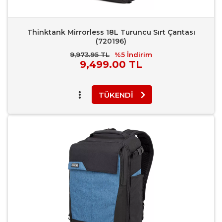
Thinktank Mirrorless 18L Turuncu Sırt Çantası
(720196)
9,973.95 TL
%5
İndirim
Piyasa
9,499.00 TL
Fiyatı
TÜKENDI
Favori Ekle
Karşılaştır
Rapor Bildir