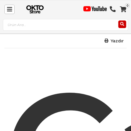
0
Sep
Toggle
A
Nav
Yazdır