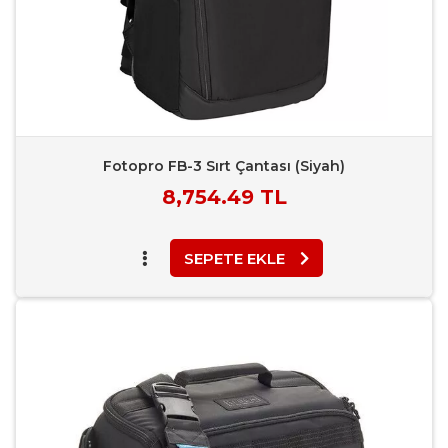
Fotopro FB-3 Sırt Çantası (Siyah)
Piyasa
8,754.49 TL
Fiyatı
SEPETE EKLE
Favori Ekle
Karşılaştır
Rapor Bildir