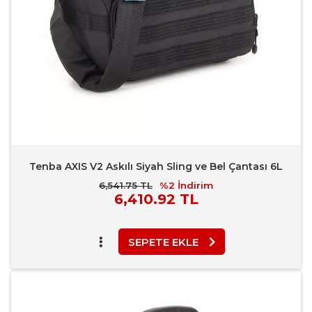
Tenba AXIS V2 Askılı Siyah Sling ve Bel Çantası 6L
6,541.75 TL
%2
İndirim
Piyasa
6,410.92 TL
Fiyatı
SEPETE EKLE
Favori Ekle