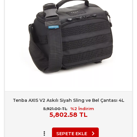
Karşılaştır
Rapor Bildir
Tenba AXIS V2 Askılı Siyah Sling ve Bel Çantası 4L
5,921.00 TL
%2
İndirim
Piyasa
5,802.58 TL
Fiyatı
SEPETE EKLE