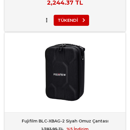
Piyasa
2,244.37 TL
Fiyatı
TÜKENDI
Favori Ekle
Karşılaştır
Rapor Bildir
Fujifilm BLC-XBAG-2 Siyah Omuz Çantası
1,783.95 TL
%5
İndirim