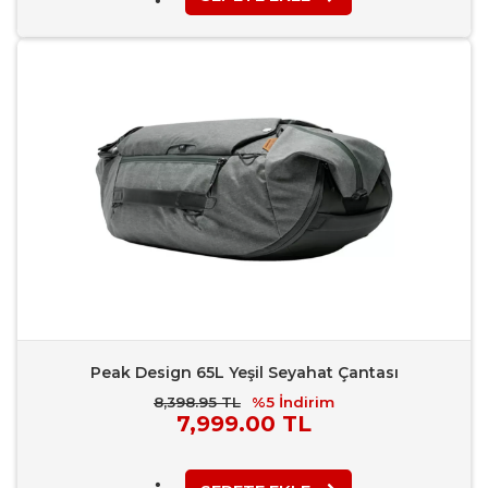
Favori Ekle
Karşılaştır
Rapor Bildir
Peak Design 65L Yeşil Seyahat Çantası
8,398.95 TL
%5
İndirim
Piyasa
7,999.00 TL
Fiyatı