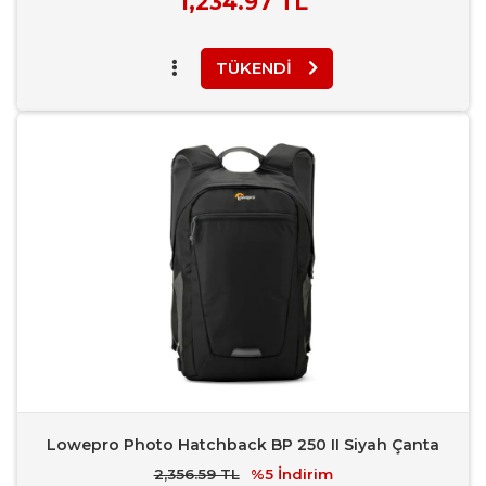
1,234.97 TL
Fiyatı
TÜKENDI
Favori Ekle
Karşılaştır
Rapor Bildir
Lowepro Photo Hatchback BP 250 II Siyah Çanta
2,356.59 TL
%5
İndirim