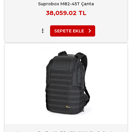
Suprobox M82-45T Çanta
Piyasa
38,059.02 TL
Fiyatı
SEPETE EKLE
Favori Ekle
Karşılaştır
Rapor Bildir