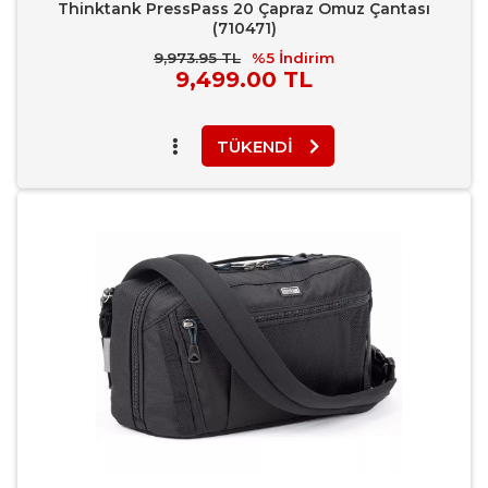
Thinktank PressPass 20 Çapraz Omuz Çantası
(710471)
9,973.95 TL
%5
İndirim
Piyasa
9,499.00 TL
Fiyatı
TÜKENDI
Favori Ekle
Karşılaştır
Rapor Bildir