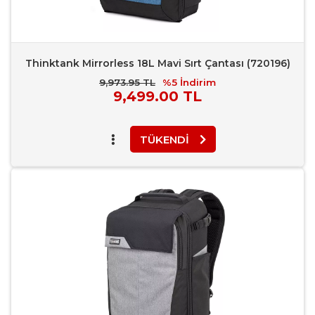
Thinktank Mirrorless 18L Mavi Sırt Çantası (720196)
9,973.95 TL
%5
İndirim
Piyasa
9,499.00 TL
Fiyatı
TÜKENDI
Favori Ekle
Karşılaştır
Rapor Bildir