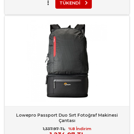
TÜKENDI
Favori Ekle
Karşılaştır
Rapor Bildir
Lowepro Passport Duo Sırt Fotoğraf Makinesi
Çantası
1,337.97 TL
%8
İndirim
Piyasa