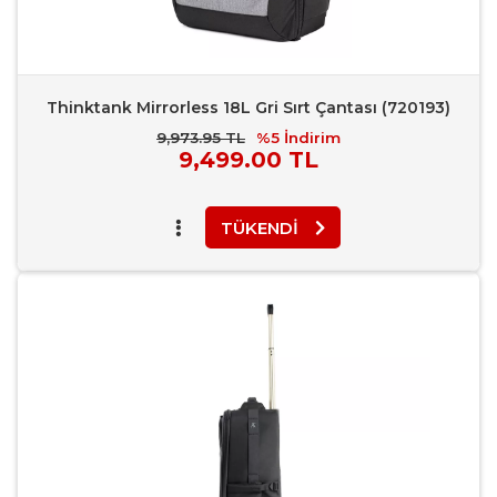
Thinktank Mirrorless 18L Gri Sırt Çantası (720193)
9,973.95 TL
%5
İndirim
Piyasa
9,499.00 TL
Fiyatı
TÜKENDI
Favori Ekle
Karşılaştır
Rapor Bildir