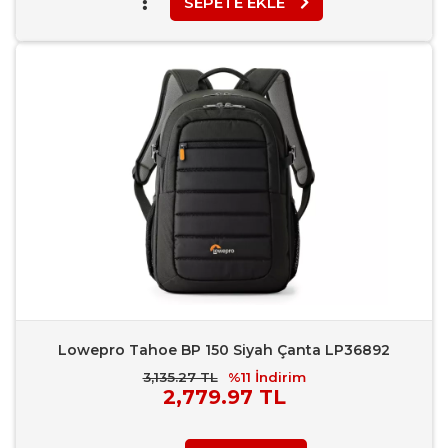
SEPETE EKLE
Favori Ekle
Karşılaştır
Rapor Bildir
Lowepro Tahoe BP 150 Siyah Çanta LP36892
3,135.27 TL
%11
İndirim
Piyasa
2,779.97 TL
Fiyatı