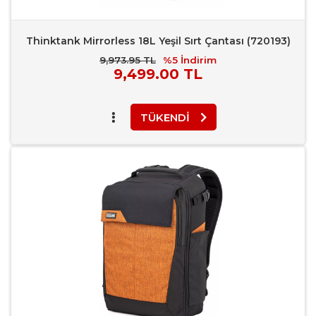
Thinktank Mirrorless 18L Yeşil Sırt Çantası (720193)
9,973.95 TL
%5
İndirim
Piyasa
9,499.00 TL
Fiyatı
TÜKENDI
Favori Ekle
Karşılaştır
Rapor Bildir