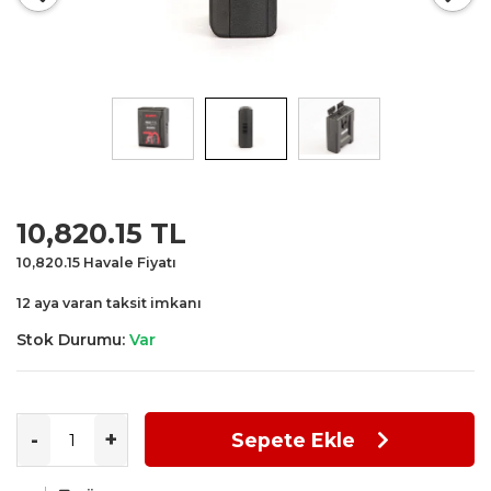
Special
10,820.15
TL
Price
10,820.15
Havale Fiyatı
12 aya varan taksit imkanı
Stok Durumu:
Var
-
+
Sepete Ekle