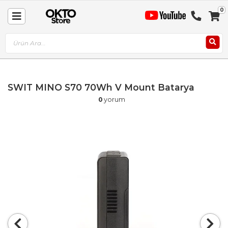
0
Sep
Toggle
A
Nav
SWIT MINO S70 70Wh V Mount Batarya
0
yorum