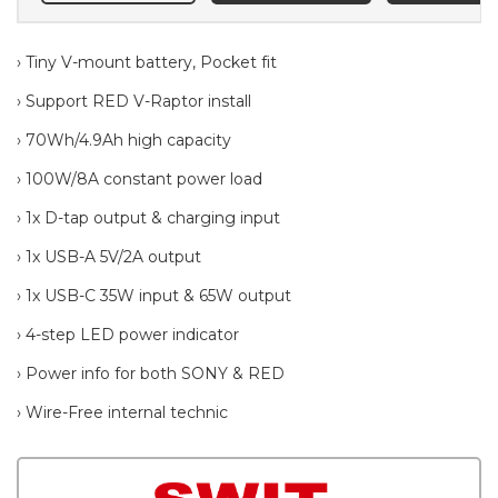
› Tiny V-mount battery, Pocket fit
› Support RED V-Raptor install
› 70Wh/4.9Ah high capacity
› 100W/8A constant power load
› 1x D-tap output & charging input
› 1x USB-A 5V/2A output
› 1x USB-C 35W input & 65W output
› 4-step LED power indicator
› Power info for both SONY & RED
› Wire-Free internal technic